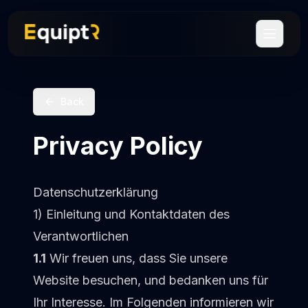
Services
Back
"Emotional Salary"
About Us
Privacy Policy
The Team
References
Datenschutzerklärung
1) Einleitung und Kontaktdaten des
Verantwortlichen
🇬🇧
English
1.1
Wir freuen uns, dass Sie unsere
Website besuchen, und bedanken uns für
Ihr Interesse. Im Folgenden informieren wir