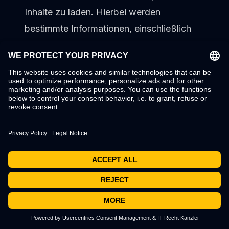
Inhalte zu laden. Hierbei werden
bestimmte Informationen, einschließlich
Ihrer IP-Adresse, an den Anbieter
übermittelt.
Wird die Wiedergabe eingebetteter Videos
über das Plugin gestartet, setzt der
Anbieter zudem Cookies ein, um
Informationen über das Nutzerverhalten
zu sammeln, Wiedergabestatistiken zu
erstellen und missbräuchliches Verhalten
zu unterbinden.
Sind Sie während Ihres Seitenbesuchs in
einem Nutzerkonto beim Anbieter
eingeloggt, werden Ihre Daten beim Klick